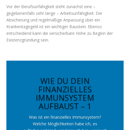
Vor der Berufsunfähigkeit steht zunächst eine –
gegebenenfalls sehr lange – Arbeitsunfähigkeit. Die
Absicherung und regelmäßige Anpassung über ein
Krankentagegeld ist ein wichtiger Baustein. Ebenso
entscheidend kann die versicherbare Höhe zu Beginn der
Existenzgründung sein.
WIE DU DEIN
FINANZIELLES
IMMUNSYSTEM
AUFBAUST – 1
Was ist ein finanzielles Immunsystem?
Welche Möglichkeiten habe ich, es